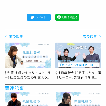
ツイート
LINEで送る
前の記事
次の記事
《先輩社員のキャリアストーリ
《社員座談会》「息子にとって僕
ー》社員全員の安心を支える縁
はヒーロー」男性育休を取得し
の下の力持ち！労務部 西村さ
たパパ社員に聞く、リアルな体
ん
験談
関連記事