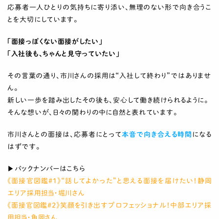
応募者一人ひとりの気持ちに寄り添い、無理のない形で向き合うこ
とを大切にしています。
「面接っぽくない面接がしたい」
「入社後も、ちゃんと見守っていたい」
その言葉の通り、市川さんの採用は“入社して終わり”ではありませ
ん。
新しい一歩を踏み出したその後も、安心して働き続けられるように。
そんな想いが、日々の関わりの中に自然と表れています。
市川さんとの面接は、応募者にとって
本音で向き合える時間
になる
はずです。
▶バックナンバーはこちら
《
面接官図鑑#1
》
“話してよかった”と思える面接を届けたい！静岡
エリア採用担当・堀川さん
《面接官図鑑#2》笑顔を引き出すプロフェッショナル！中部エリア採
用担当・角岡さん