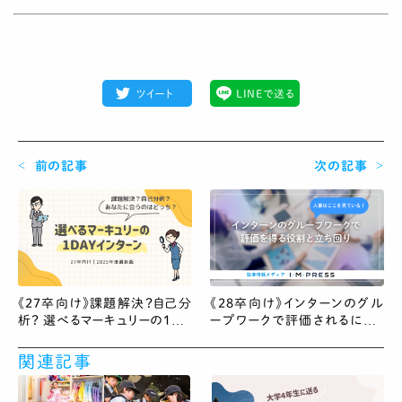
ツイート
LINEで送る
前の記事
次の記事
《27卒向け》課題解決？自己分
《28卒向け》インターンのグル
析？ 選べるマーキュリーの1DA
ープワークで評価されるには？
Yインターン！
人事が見ているポイントと役割
別の立ち回りを解説
関連記事