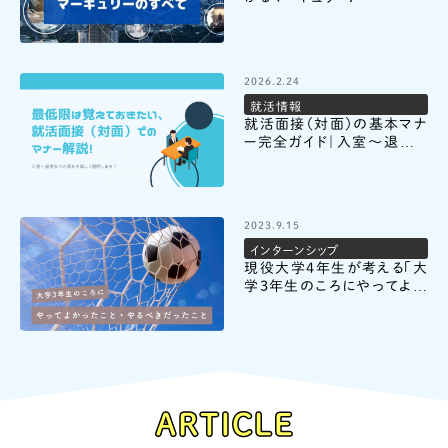
2026.2.24
就活情報
就活面接（対面）の基本マナ
ー完全ガイド｜入室〜退室ま
での流れとチェックポイント
2023.9.15
インターンシップ
現役大学4年生が考える「大
学3年生のころにやってよか
ったこと・やるべきだったこ
と」