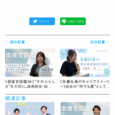
ツイート
LINEで送る
前の記事
次の記事
《面接官図鑑#6》“その人らし
《先輩社員のキャリアストーリ
さ”を大切に。採用担当・加藤さ
ー》会社の“何でも屋”として働
んの想い
く総務部 三村さん
関連記事