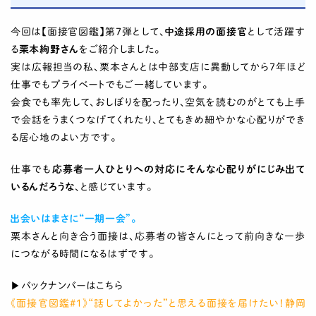
今回は【面接官図鑑】第7弾として、
中途採用の面接官
として活躍す
る
栗本絢野さん
をご紹介しました。
実は広報担当の私、栗本さんとは中部支店に異動してから7年ほど
仕事でもプライベートでもご一緒しています。
会食でも率先して、おしぼりを配ったり、空気を読むのがとても上手
で会話をうまくつなげてくれたり、とてもきめ細やかな心配りができ
る居心地のよい方です。
仕事でも
応募者一人ひとりへの対応にそんな心配りがにじみ出て
いるんだろうな
、と感じています。
出会いはまさに“一期一会”。
栗本さんと向き合う面接は、応募者の皆さんにとって前向きな一歩
につながる時間になるはずです。
▶バックナンバーはこちら
《
面接官図鑑#1
》
“話してよかった”と思える面接を届けたい！静岡