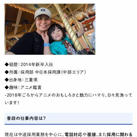
◆経歴：2014年新卒入社
◆所属：採用部 中日本採用課（中部エリア）
◆出身地：三重県
◆趣味：アニメ鑑賞
-2018年ごろからアニメのおもしろさと魅力にハマり、日々見漁って
います！
普段の仕事内容は？
現在は中途採用業務を中心に、
電話対応
や
面接
、また
採用に関わる