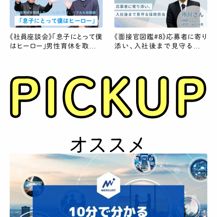
《社員座談会》「息子にとって僕
《面接官図鑑#8》応募者に寄り
はヒーロー」男性育休を取得し
添い、入社後まで見守る採用
たパパ社員に聞く、リアルな体
担当・市川さんの想い
験談