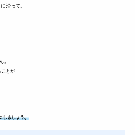
に沿って、
ら
が
ん。
ることが
しましょう。