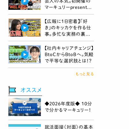
芸人の本気。初開催の
マーキュリーpresents
WEL RISEに挑む江戸
川ジャンクジャンクの1日
【広報に1日密着】「好
き」のキッカケを作る仕
事。多忙な実務の裏側
にある、広報戦略の本
音とは！？
【社内キャリアチェンジ】
BtoCからBtoBへ。気軽
で平等な選択肢とは！？
もっと見る
オススメ
◆2026年度版◆ 10分
で分かるマーキュリー！
就活面接（対面）の基本