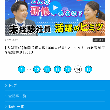
2021.8.23
会社紹介
【人財育成】年間採用人数1000人超え！マーキュリーの教育制度
を徹底解剖｜vol.3
...
1
10
11
12
13
14
15
トップ
全記事一覧
動画 一覧